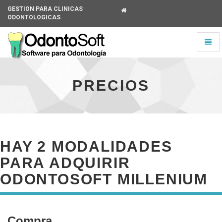
GESTION PARA CLINICAS
ODONTOLOGICAS
Universal
Toggl
-
naviga
go
Universal
to
-
homepage
go
PRECIOS
to
homepage
HAY 2 MODALIDADES
PARA ADQUIRIR
ODONTOSOFT MILLENIUM
Compra