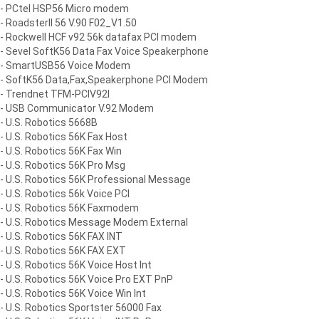
- PCtel HSP56 Micro modem
- RoadsterII 56 V.90 F02_V1.50
- Rockwell HCF v92 56k datafax PCI modem
- Sevel SoftK56 Data Fax Voice Speakerphone
- SmartUSB56 Voice Modem
- SoftK56 Data,Fax,Speakerphone PCI Modem
- Trendnet TFM-PCIV92I
- USB Communicator V.92 Modem
- U.S. Robotics 5668B
- U.S. Robotics 56K Fax Host
- U.S. Robotics 56K Fax Win
- U.S. Robotics 56K Pro Msg
- U.S. Robotics 56K Professional Message
- U.S. Robotics 56k Voice PCI
- U.S. Robotics 56K Faxmodem
- U.S. Robotics Message Modem External
- U.S. Robotics 56K FAX INT
- U.S. Robotics 56K FAX EXT
- U.S. Robotics 56K Voice Host Int
- U.S. Robotics 56K Voice Pro EXT PnP
- U.S. Robotics 56K Voice Win Int
- U.S. Robotics Sportster 56000 Fax