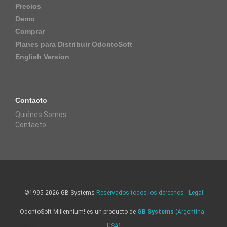
Precios
Demo
Comprar
Planes para Distribuir OdontoSoft
English Version
Contacto
Quiénes Somos
Contacto
©1995-2026 GB Systems
Reservados todos los derechos - Legal
OdontoSoft Millennium! es un producto de
GB Systems
(Argentina -
USA)