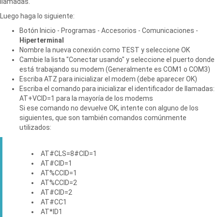
llamadas.
Luego haga lo siguiente:
Botón Inicio - Programas - Accesorios - Comunicaciones -
Hiperterminal
Nombre la nueva conexión como TEST y seleccione OK
Cambie la lista "Conectar usando" y seleccione el puerto donde
está trabajando su modem (Generalmente es COM1 o COM3)
Escriba ATZ para inicializar el modem (debe aparecer OK)
Escriba el comando para inicializar el identificador de llamadas:
AT+VCID=1 para la mayoría de los modems
Si ese comando no devuelve OK, intente con alguno de los
siguientes, que son también comandos comúnmente
utilizados:
AT#CLS=8#CID=1
AT#CID=1
AT%CCID=1
AT%CCID=2
AT#CID=2
AT#CC1
AT*ID1