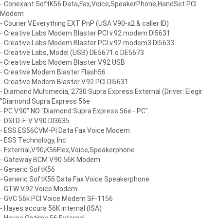
- Conexant SoftK56 Data,Fax,Voice,SpeakerPhone,HandSet PCI
Modem
- Courier V.Everything EXT PnP (USA V90-x2 & caller ID)
- Creative Labs Modem Blaster PCI v.92 modem DI5631
- Creative Labs Modem Blaster PCI v.92 modem3 DI5633
- Creative Labs, Model (USB) DE5671 o DE5673
- Creative Labs Modem Blaster V.92 USB
- Creative Modem Blaster Flash56
- Creative Modem Blaster V.92 PCI DI5631
- Diamond Multimedia, 2730 Supra Express External (Driver: Elegir
"Diamond Supra Express 56e
- PC V.90" NO "Diamond Supra Express 56e - PC".
- DSI D-F-V V.90 DI3635
- ESS ES56CVM-PI Data Fax Voice Modem
- ESS Technology, Inc
- External,V.90,K56Flex,Voice,Speakerphone
- Gateway BCM V.90 56K Modem
- Generic SoftK56
- Generic SoftK56 Data Fax Voice Speakerphone
- GTW V.92 Voice Modem
- GVC 56k PCI Voice Modem SF-1156
- Hayes accura 56K internal (ISA)