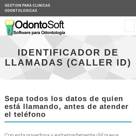
GESTION PARA CLINICAS
ODONTOLOGICAS
Universal
Tog
-
navi
go
Universal
to
-
homepage
go
IDENTIFICADOR DE
to
LLAMADAS (CALLER ID)
homepage
Sepa todos los datos de quien
está llamando, antes de atender
el teléfono
Con esta novedosa y extremadamente útil nueva