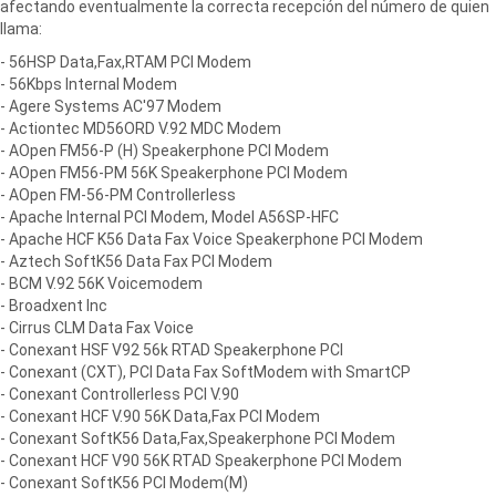
afectando eventualmente la correcta recepción del número de quien
llama:
- 56HSP Data,Fax,RTAM PCI Modem
- 56Kbps Internal Modem
- Agere Systems AC'97 Modem
- Actiontec MD56ORD V.92 MDC Modem
- AOpen FM56-P (H) Speakerphone PCI Modem
- AOpen FM56-PM 56K Speakerphone PCI Modem
- AOpen FM-56-PM Controllerless
- Apache Internal PCI Modem, Model A56SP-HFC
- Apache HCF K56 Data Fax Voice Speakerphone PCI Modem
- Aztech SoftK56 Data Fax PCI Modem
- BCM V.92 56K Voicemodem
- Broadxent Inc
- Cirrus CLM Data Fax Voice
- Conexant HSF V92 56k RTAD Speakerphone PCI
- Conexant (CXT), PCI Data Fax SoftModem with SmartCP
- Conexant Controllerless PCI V.90
- Conexant HCF V.90 56K Data,Fax PCI Modem
- Conexant SoftK56 Data,Fax,Speakerphone PCI Modem
- Conexant HCF V90 56K RTAD Speakerphone PCI Modem
- Conexant SoftK56 PCI Modem(M)