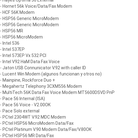
- Hayes Optima 56 External
- Hornet 56k Voice/Data/Fax Modem
- HCF 56K Modem
- HSP56 Generic MicroModem
- HSP56 Generic MicroModem
- HSP56 MR
- HSP56 MicroModem
- Intel 536
- Intel 537EP
- Intel 573EP Vx 532 PCI
- Intel V92 HaM Data Fax Voice
- Jaton USB Connunicator V.92 with caller ID
- Lucent Win Modem (algunos funcionan y otros no)
- Mainpine, Rockforce Duo +
- Megahertz Telephony 3CXM556 Modem
- MultiTech 56K Data Fax Voice Modem MT5600DSVD PnP
- Pace 56 Internal (ISA)
- Pace 56 Voice - V2.00OK
- Pace Solo external
- PCtel 2304WT V.92 MDC Modem
- PCtel HSP56 MicroModem Data/Fax
- PCtel Platinum V.90 Modem Data/Fax/V.80OK
- PCtel HSP56 MR Data/Fax