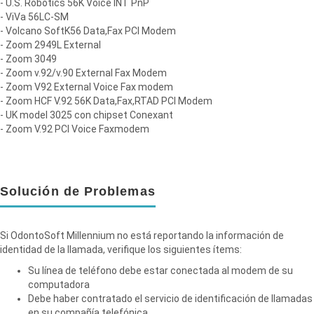
- U.S. Robotics 56K Voice INT PnP
- ViVa 56LC-SM
- Volcano SoftK56 Data,Fax PCI Modem
- Zoom 2949L External
- Zoom 3049
- Zoom v.92/v.90 External Fax Modem
- Zoom V92 External Voice Fax modem
- Zoom HCF V.92 56K Data,Fax,RTAD PCI Modem
- UK model 3025 con chipset Conexant
- Zoom V.92 PCI Voice Faxmodem
Solución de Problemas
Si OdontoSoft Millennium no está reportando la información de
identidad de la llamada, verifique los siguientes ítems:
Su línea de teléfono debe estar conectada al modem de su
computadora
Debe haber contratado el servicio de identificación de llamadas
en su compañía telefónica