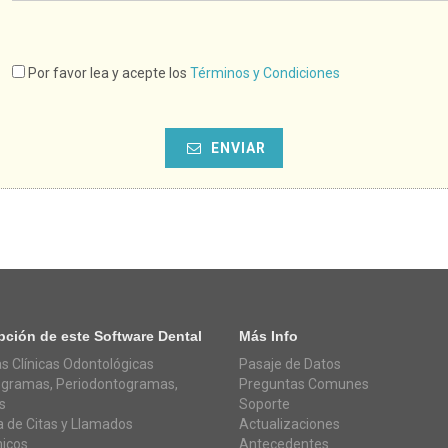
Por favor lea y acepte los
Términos y Condiciones
ENVIAR
pción de este Software Dental
Más Info
as Clínicas Odontológicas
Pasaje de Datos
gramas, Periodontogramas,
Preguntas Comunes
s
Soporte
 de Citas y Llamados
Actualizaciones
nicos
Antecedentes