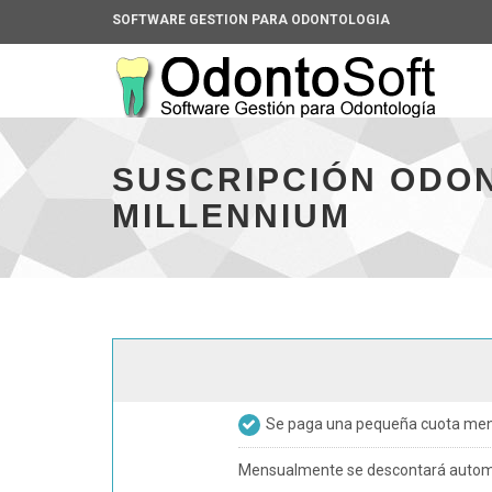
SOFTWARE GESTION PARA ODONTOLOGIA
Universal
Universal
-
-
go
go
SUSCRIPCIÓN ODO
to
to
MILLENNIUM
homepage
homepage
Se paga una pequeña cuota mensu
Mensualmente se descontará automát