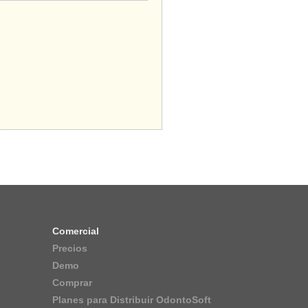
Comercial
Precios
Demo
Comprar
Planes para Distribuir OdontoSoft