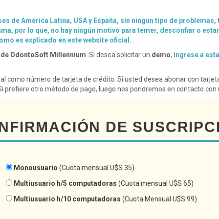
es de América Latina, USA y España, sin ningún tipo de problemas, 
ma, por lo que, no hay ningún motivo para temer, desconfiar o esta
mo es explicado en este website oficial.
a de OdontoSoft Millennium
. Si desea solicitar un
demo
,
ingrese a est
ial como número de tarjeta de crédito. Si usted desea abonar con tarjeta
. Si prefiere otro método de pago, luego nos pondremos en contacto con 
NFIRMACIÓN DE SUSCRIPC
Monousuario
(Cuota mensual U$S 35)
Multiusuario h/5 computadoras
(Cuota mensual U$S 65)
Multiusuario h/10 computadoras
(Cuota Mensual U$S 99)