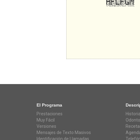
El Programa
Descri
Prestaciones
Histori
Muy Fácil
Odonto
Versiones
Receta
Mensajes de Texto Masivos
Agenda
Identificación de Llamadas
Telefó