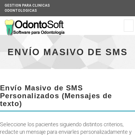
GESTION PARA CLINICAS
ODONTOLOGICAS
Universal
Tog
-
navi
go
Universal
to
-
homepage
go
ENVÍO MASIVO DE SMS
to
homepage
Envío Masivo de SMS
Personalizados (Mensajes de
texto)
Seleccione los pacientes siguiendo distintos criterios,
redacte un mensaje para enviarles personalizadamente y