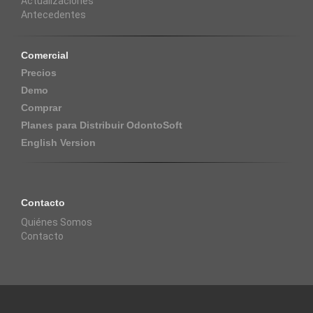
Actualizaciones
Antecedentes
Comercial
Precios
Demo
Comprar
Planes para Distribuir OdontoSoft
English Version
Contacto
Quiénes Somos
Contacto