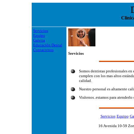
Clinic
Servicios
Equipo
Galeria
Educación Dental
Contactenos
Servicios
Somos dentistas profesionales en e
cumplen con los mas altos estándar
calidad.
Nuestro personal es altamente cali
Visítenos..estamos para atenderlo
Servicios
Equipo
Ga
16 Avenida 10-59 Zon