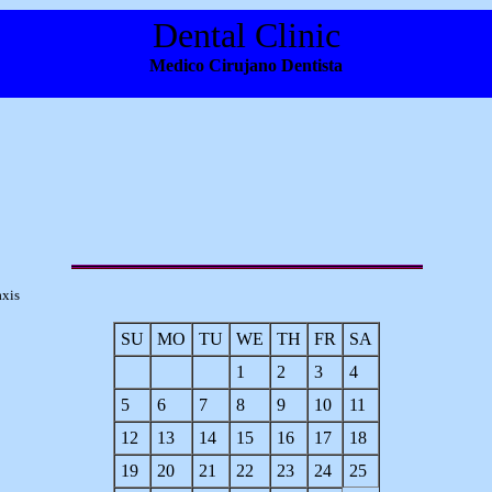
Dental Clinic
Medico Cirujano Dentista
axis
SU
MO
TU
WE
TH
FR
SA
1
2
3
4
5
6
7
8
9
10
11
12
13
14
15
16
17
18
19
20
21
22
23
24
25