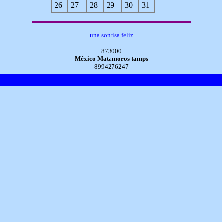
26
27
28
29
30
31
una sonrisa feliz
873000
México Matamoros tamps
8994276247
Página Inicial de DENTAL World / DENTAL World Home Page