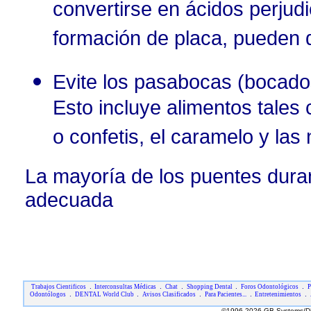
convertirse en ácidos perjud
formación de placa, pueden d
Evite los pasabocas (bocado
Esto incluye alimentos tales
o confetis, el caramelo y las
La mayoría de los puentes duran
adecuada
.
.
.
.
.
Trabajos Cientificos
Interconsultas Médicas
Chat
Shopping Dental
Foros Odontológicos
P
.
.
.
.
.
Odontólogos
DENTAL World Club
Avisos Clasificados
Para Pacientes...
Entretenimientos
©1996-2026 GB Systems/DE