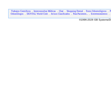
.
.
.
.
.
Trabajos Cientificos
Interconsultas Médicas
Chat
Shopping Dental
Foros Odontológicos
P
.
.
.
.
.
Odontólogos
DENTAL World Club
Avisos Clasificados
Para Pacientes...
Entretenimientos
©1996-2026 GB Systems/DE