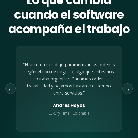
Lo que cambia
cuando el software
acompaña el trabajo
“Antes usábamos SAP y nos llevaba mucho
tiempo cargar todo. Este sistema es fácil de
usar y muy útil para ver el estado de las
←
→
órdenes y el historial de reparaciones.”
Teruo Kaneeda
USImag · Estados Unidos