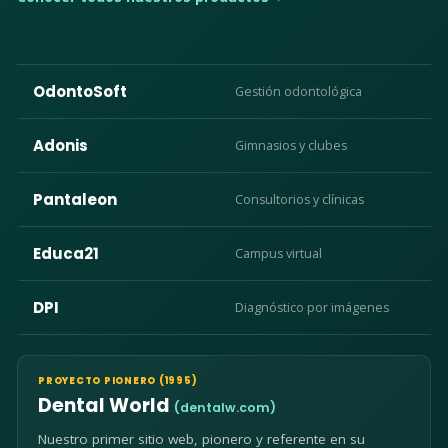
OdontoSoft
Gestión odontológica
Adonis
Gimnasios y clubes
Pantaleon
Consultorios y clínicas
Educa21
Campus virtual
DPI
Diagnóstico por imágenes
PROYECTO PIONERO (1995)
Dental World
(dentalw.com)
Nuestro primer sitio web, pionero y referente en su