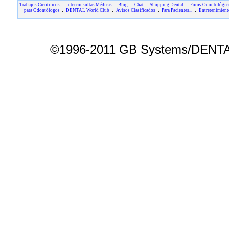
.
.
.
.
.
Trabajos Cientificos
Interconsultas Médicas
Blog
Chat
Shopping Dental
Foros Odontológic
.
.
.
.
para Odontólogos
DENTAL World Club
Avisos Clasificados
Para Pacientes...
Entretenimient
©1996-2011 GB Systems/DENTAL 