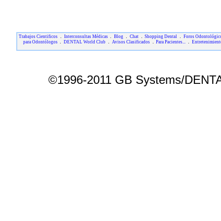
.
.
.
.
.
Trabajos Cientificos
Interconsultas Médicas
Blog
Chat
Shopping Dental
Foros Odontológic
.
.
.
.
para Odontólogos
DENTAL World Club
Avisos Clasificados
Para Pacientes...
Entretenimient
©1996-2011 GB Systems/DENTAL 