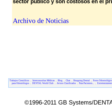
sector público y son costosos en el pr
Archivo de Noticias
.
.
.
.
.
Trabajos Cientificos
Interconsultas Médicas
Blog
Chat
Shopping Dental
Foros Odontológic
.
.
.
.
para Odontólogos
DENTAL World Club
Avisos Clasificados
Para Pacientes...
Entretenimient
©1996-2011 GB Systems/DENTAL 